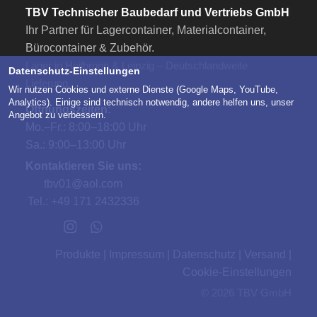
TBV Technischer Baubedarf und Vertriebs GmbH
Ihr Partner für Lagercontainer, Materialcontainer,
Bürocontainer & Zubehör.
Lager in Heilbronn & Leipzig – Deutschlandweite
Datenschutz-Einstellungen
Lieferung.
Wir nutzen Cookies und externe Dienste (Google Maps, YouTube,
Analytics). Einige sind technisch notwendig, andere helfen uns, unser
Öffnungszeiten:
Angebot zu verbessern.
Mo.–Fr.: 8:00–18:00 Uhr
Sa.: 9:00–13:00 Uhr
Kontaktieren Sie uns:
tbv01@aol.com
Tel.:
+49 171 2432336
Produkte
|
Impressum
|
Datenschutz
|
Versand
|
Cookie-Einstellungen
© 2026 TBV GmbH