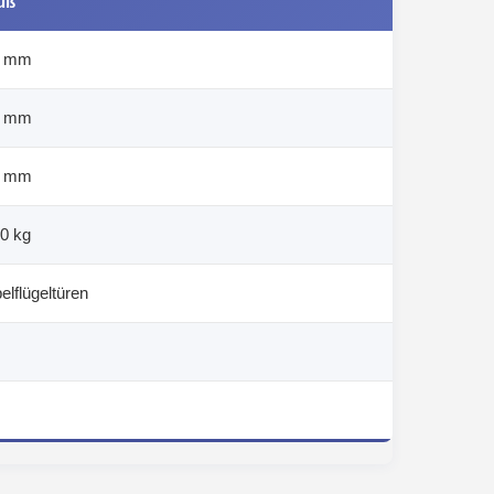
uß
0 mm
0 mm
0 mm
0 kg
elflügeltüren