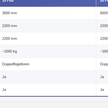
10 Fuß
20 F
3000 mm
600
2200 mm
220
2200 mm
220
~2000 kg
~350
Doppelflügeltüren
Dopp
Ja
Ja
Ja
Ja