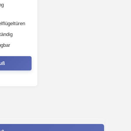
ng
lflügeltüren
tändig
ügbar
Fuß