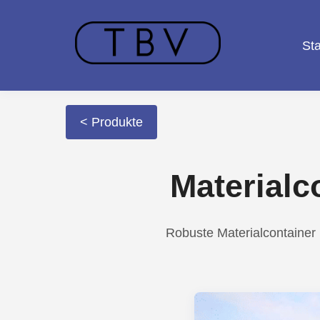
Sta
< Produkte
Materialc
Robuste Materialcontainer i